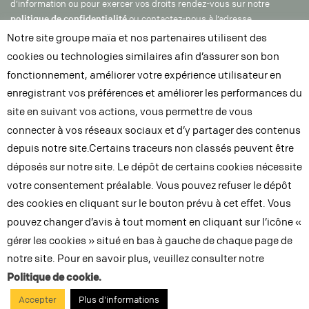
d’information ou pour exercer vos droits rendez-vous sur notre
politique de confidentialité
ou contactez-nous à l’adresse
dpo@groupe-maia.com
Notre site groupe maïa et nos partenaires utilisent des
cookies ou technologies similaires afin d’assurer son bon
fonctionnement, améliorer votre expérience utilisateur en
enregistrant vos préférences et améliorer les performances du
site en suivant vos actions, vous permettre de vous
connecter à vos réseaux sociaux et d’y partager des contenus
depuis notre site.Certains traceurs non classés peuvent être
déposés sur notre site. Le dépôt de certains cookies nécessite
INFRASTRUCTURES
votre consentement préalable. Vous pouvez refuser le dépôt
ET ENVIRONNEMENT
des cookies en cliquant sur le bouton prévu à cet effet. Vous
IMMOBILIER
pouvez changer d’avis à tout moment en cliquant sur l’icône «
ET ÉNERGIE
gérer les cookies » situé en bas à gauche de chaque page de
notre site. Pour en savoir plus, veuillez consulter notre
PATRIMOINE
Politique de cookie.
ET ART DE VIVRE
Accepter
Plus d'informations